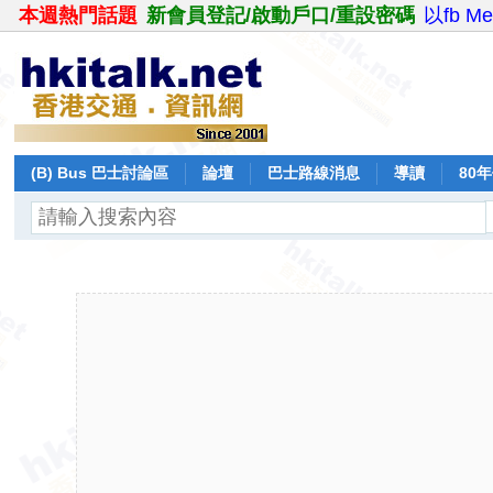
本週熱門話題
新會員登記/啟動戶口/重設密碼
以fb M
(B) Bus 巴士討論區
論壇
巴士路線消息
導讀
80
飛行報告
日誌
保留巴士
分享
記錄