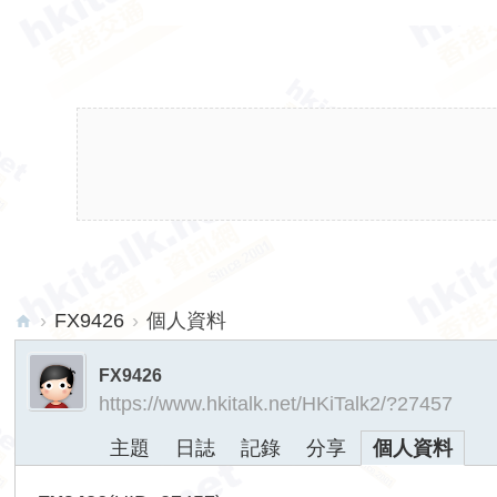
›
FX9426
›
個人資料
hk
FX9426
ita
https://www.hkitalk.net/HKiTalk2/?27457
lk.
主題
日誌
記錄
分享
個人資料
ne
t