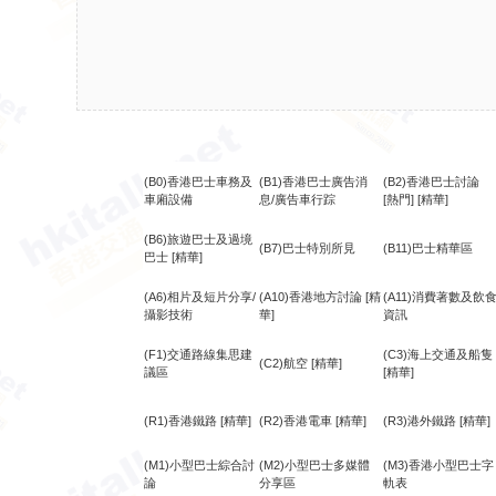
(B0)香港巴士車務及
(B1)香港巴士廣告消
(B2)香港巴士討論
車廂設備
息/廣告車行踪
[熱門]
[精華]
(B6)旅遊巴士及過境
(B7)巴士特別所見
(B11)巴士精華區
巴士
[精華]
(A6)相片及短片分享/
(A10)香港地方討論
[精
(A11)消費著數及飲
攝影技術
華]
資訊
(F1)交通路線集思建
(C3)海上交通及船隻
(C2)航空
[精華]
議區
[精華]
(R1)香港鐵路
[精華]
(R2)香港電車
[精華]
(R3)港外鐵路
[精華]
(M1)小型巴士綜合討
(M2)小型巴士多媒體
(M3)香港小型巴士字
論
分享區
軌表