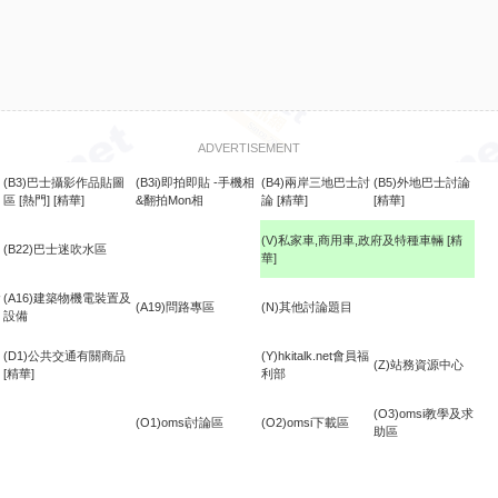
ADVERTISEMENT
(B3)巴士攝影作品貼圖
(B3i)即拍即貼 -手機相
(B4)兩岸三地巴士討
(B5)外地巴士討論
區
[熱門]
[精華]
&翻拍Mon相
論
[精華]
[精華]
(V)私家車,商用車,政府及特種車輛
[精
(B22)巴士迷吹水區
華]
食
(A16)建築物機電裝置及
(A19)問路專區
(N)其他討論題目
設備
(D1)公共交通有關商品
(Y)hkitalk.net會員福
(Z)站務資源中心
[精華]
利部
(O3)omsi教學及求
(O1)omsi討論區
(O2)omsi下載區
助區