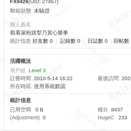
FX9426
(UID: 27457)
香
郵箱狀態
未驗證
港
交
個人簽名
通
觀看屎粉跳掣乃賞心樂事
資
統計信息
好友數 0
|
記錄數 0
|
日誌數 0
|
回帖數 
訊
網
活躍概況
用戶組
Level 3
註冊時間
2010-5-14 16:22
最後訪問
202
所在時區
使用系統默認
統計信息
已用空間
0 B
積分
8437
(Adjustment)
0
HugeC
233