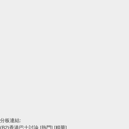
分板連結:
(B2)香港巴士討論
[熱門]
[精華]