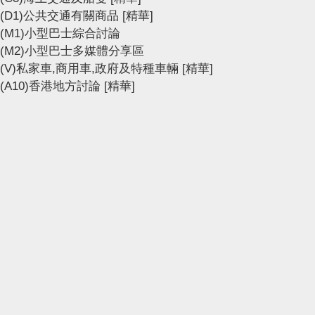
(D1)公共交通有關商品
[精華]
(M1)小型巴士綜合討論
(M2)小型巴士多媒體分享區
(V)私家車,商用車,政府及特種車輛
[精華]
(A10)香港地方討論
[精華]