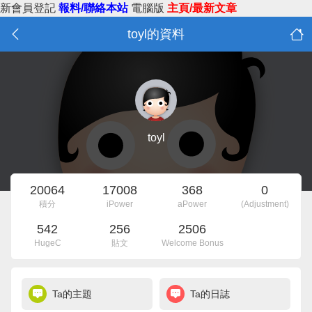
新會員登記
報料/聯絡本站
電腦版
主頁/最新文章
toyl的資料
toyl
20064
17008
368
0
積分
iPower
aPower
(Adjustment)
542
256
2506
HugeC
貼文
Welcome Bonus
Ta的主題
Ta的日誌