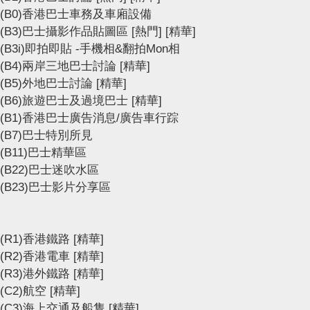
(B0)香港巴士車務及車廂設備
(B3)巴士攝影作品貼圖區
[熱門]
[精華]
(B3i)即拍即貼 -手機相&翻拍Mon相
(B4)兩岸三地巴士討論
[精華]
(B5)外地巴士討論
[精華]
(B6)旅遊巴士及過境巴士
[精華]
(B1)香港巴士廣告消息/廣告車行踪
(B7)巴士特別所見
(B11)巴士精華區
(B22)巴士迷吹水區
(B23)巴士影片分享區
(R1)香港鐵路
[精華]
(R2)香港電車
[精華]
(R3)港外鐵路
[精華]
(C2)航空
[精華]
(C3)海上交通及船隻
[精華]