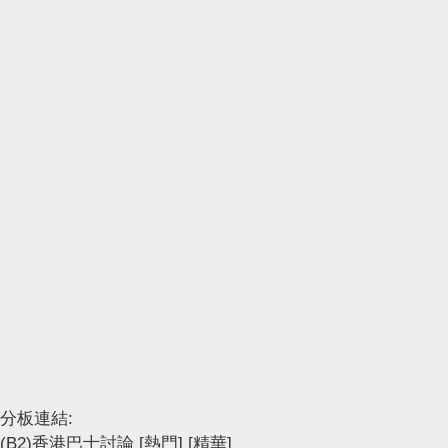
分板連結:
(B2)香港巴士討論
[熱門]
[精華]