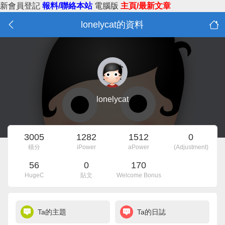
新會員登記
報料/聯絡本站
電腦版
主頁/最新文章
lonelycat的資料
lonelycat
3005
1282
1512
0
積分
iPower
aPower
(Adjustment)
56
0
170
HugeC
貼文
Welcome Bonus
Ta的主題
Ta的日誌