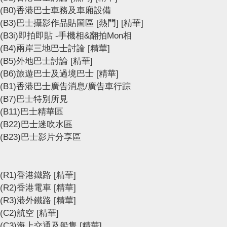
(B0)香港巴士車務及車廂設備
(B3)巴士攝影作品貼圖區
[熱門]
[精華]
(B3i)即拍即貼 -手機相&翻拍Mon相
(B4)兩岸三地巴士討論
[精華]
(B5)外地巴士討論
[精華]
(B6)旅遊巴士及過境巴士
[精華]
(B1)香港巴士廣告消息/廣告車行踪
(B7)巴士特別所見
(B11)巴士精華區
(B22)巴士迷吹水區
(B23)巴士影片分享區
(R1)香港鐵路
[精華]
(R2)香港電車
[精華]
(R3)港外鐵路
[精華]
(C2)航空
[精華]
(C3)海上交通及船隻
[精華]