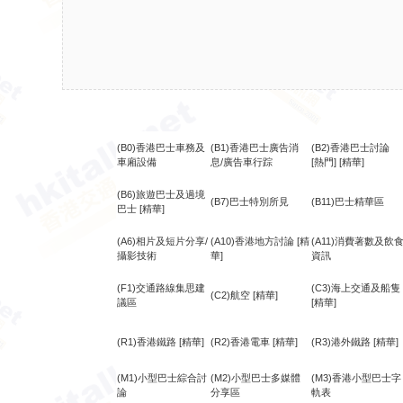
(B0)香港巴士車務及
(B1)香港巴士廣告消
(B2)香港巴士討論
車廂設備
息/廣告車行踪
[熱門]
[精華]
(B6)旅遊巴士及過境
(B7)巴士特別所見
(B11)巴士精華區
巴士
[精華]
(A6)相片及短片分享/
(A10)香港地方討論
[精
(A11)消費著數及飲
攝影技術
華]
資訊
(F1)交通路線集思建
(C3)海上交通及船隻
(C2)航空
[精華]
議區
[精華]
(R1)香港鐵路
[精華]
(R2)香港電車
[精華]
(R3)港外鐵路
[精華]
(M1)小型巴士綜合討
(M2)小型巴士多媒體
(M3)香港小型巴士字
論
分享區
軌表