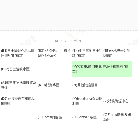
ADVERTISEMENT
(B3)巴士攝影作品貼圖
(B3i)即拍即貼 -手機相
(B4)兩岸三地巴士討
(B5)外地巴士討論
區
[熱門]
[精華]
&翻拍Mon相
論
[精華]
[精華]
(V)私家車,商用車,政府及特種車輛
[精
(B22)巴士迷吹水區
華]
食
(A16)建築物機電裝置及
(A19)問路專區
(N)其他討論題目
設備
(D1)公共交通有關商品
(Y)hkitalk.net會員福
(Z)站務資源中心
[精華]
利部
(O3)omsi教學及求
(O1)omsi討論區
(O2)omsi下載區
助區