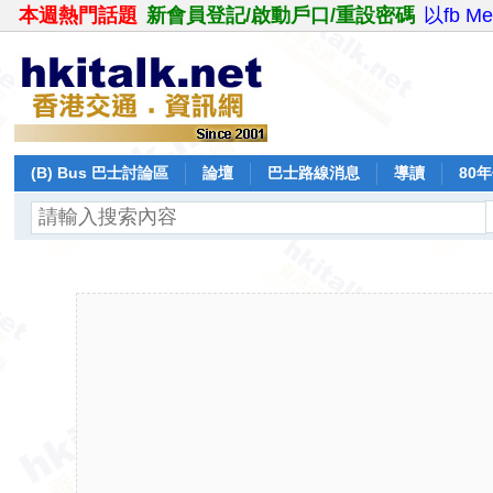
本週熱門話題
新會員登記/啟動戶口/重設密碼
以fb M
(B) Bus 巴士討論區
論壇
巴士路線消息
導讀
80
飛行報告
日誌
保留巴士
分享
記錄