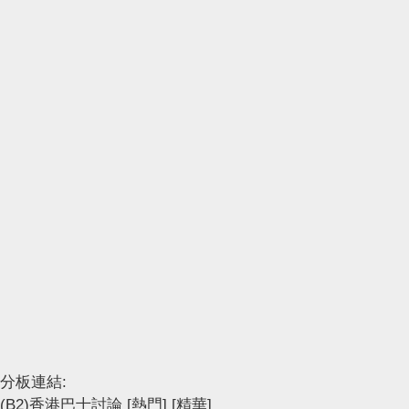
分板連結:
(B2)香港巴士討論
[熱門]
[精華]