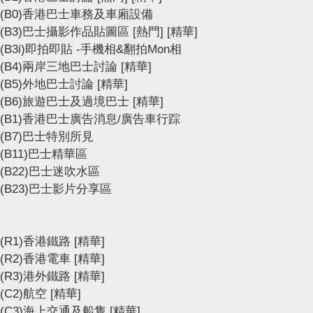
(B0)香港巴士車務及車廂設備
(B3)巴士攝影作品貼圖區
[熱門]
[精華]
(B3i)即拍即貼 -手機相&翻拍Mon相
(B4)兩岸三地巴士討論
[精華]
(B5)外地巴士討論
[精華]
(B6)旅遊巴士及過境巴士
[精華]
(B1)香港巴士廣告消息/廣告車行踪
(B7)巴士特別所見
(B11)巴士精華區
(B22)巴士迷吹水區
(B23)巴士影片分享區
(R1)香港鐵路
[精華]
(R2)香港電車
[精華]
(R3)港外鐵路
[精華]
(C2)航空
[精華]
(C3)海上交通及船隻
[精華]