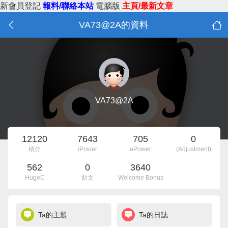
新會員登記
報料/聯絡本站
電腦版
主頁/最新文章
VA73@2A的資料
VA73@2A
12120
7643
705
0
積分
iPower
aPower
(Adjustment)
562
0
3640
HugeC
貼文
Welcome Bonus
Ta的主題
Ta的日誌