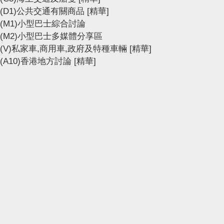
(D1)公共交通有關商品
[精華]
(M1)小型巴士綜合討論
(M2)小型巴士多媒體分享區
(V)私家車,商用車,政府及特種車輛
[精華]
(A10)香港地方討論
[精華]