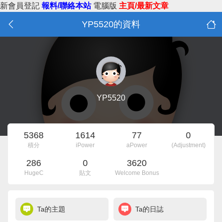
新會員登記
報料/聯絡本站
電腦版
主頁/最新文章
YP5520的資料
YP5520
5368
1614
77
0
積分
iPower
aPower
(Adjustment)
286
0
3620
HugeC
貼文
Welcome Bonus
Ta的主題
Ta的日誌