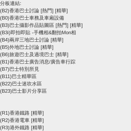
分板連結:
(B2)香港巴士討論
[熱門]
[精華]
(B0)香港巴士車務及車廂設備
(B3)巴士攝影作品貼圖區
[熱門]
[精華]
(B3i)即拍即貼 -手機相&翻拍Mon相
(B4)兩岸三地巴士討論
[精華]
(B5)外地巴士討論
[精華]
(B6)旅遊巴士及過境巴士
[精華]
(B1)香港巴士廣告消息/廣告車行踪
(B7)巴士特別所見
(B11)巴士精華區
(B22)巴士迷吹水區
(B23)巴士影片分享區
(R1)香港鐵路
[精華]
(R2)香港電車
[精華]
(R3)港外鐵路
[精華]