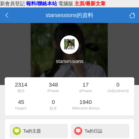
新會員登記
報料/聯絡本站
電腦版
主頁/最新文章
starsessions的資料
starsessions
2314
348
17
0
積分
iPower
aPower
(Adjustment)
45
0
1940
HugeC
貼文
Welcome Bonus
Ta的主題
Ta的日誌