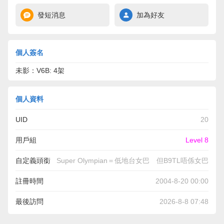
發短消息
加為好友
個人簽名
未影：V6B: 4架
個人資料
UID
20
用戶組
Level 8
自定義頭銜
Super Olympian＝低地台女巴 但B9TL唔係女巴
註冊時間
2004-8-20 00:00
最後訪問
2026-8-8 07:48