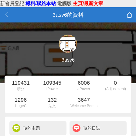
新會員登記
報料/聯絡本站
電腦版
主頁/最新文章
3asv6的資料
3asv6
119431
109345
6006
0
積分
iPower
aPower
(Adjustment)
1296
132
3647
HugeC
貼文
Welcome Bonus
Ta的主題
Ta的日誌