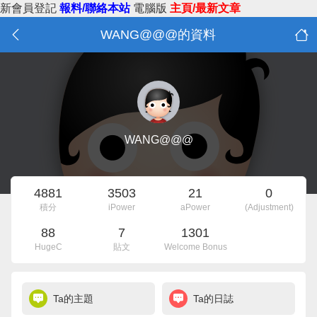
新會員登記
報料/聯絡本站
電腦版
主頁/最新文章
WANG@@@的資料
WANG@@@
4881
3503
21
0
積分
iPower
aPower
(Adjustment)
88
7
1301
HugeC
貼文
Welcome Bonus
Ta的主題
Ta的日誌