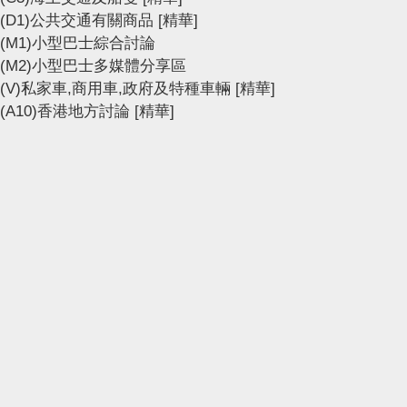
(D1)公共交通有關商品
[精華]
(M1)小型巴士綜合討論
(M2)小型巴士多媒體分享區
(V)私家車,商用車,政府及特種車輛
[精華]
(A10)香港地方討論
[精華]