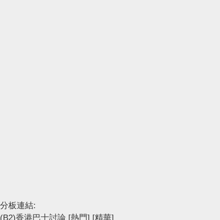
分板連結:
(B2)香港巴士討論
[熱門]
[精華]