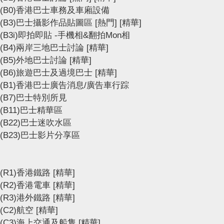
(B0)香港巴士車務及車廂設備
(B3)巴士攝影作品貼圖區
[熱門]
[精華]
(B3i)即拍即貼 -手機相&翻拍Mon相
(B4)兩岸三地巴士討論
[精華]
(B5)外地巴士討論
[精華]
(B6)旅遊巴士及過境巴士
[精華]
(B1)香港巴士廣告消息/廣告車行踪
(B7)巴士特別所見
(B11)巴士精華區
(B22)巴士迷吹水區
(B23)巴士影片分享區
(R1)香港鐵路
[精華]
(R2)香港電車
[精華]
(R3)港外鐵路
[精華]
(C2)航空
[精華]
(C3)海上交通及船隻
[精華]