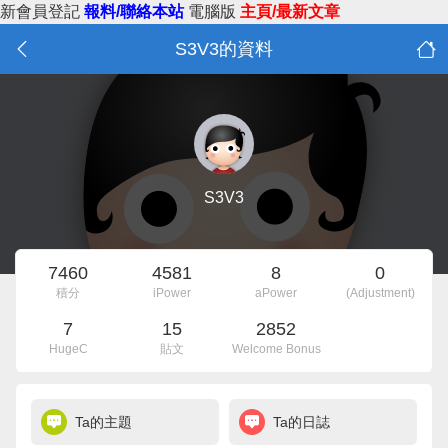
新會員登記
報料/聯絡本站
電腦版
主頁/最新文章
S3V3的資料
S3V3
7460
4581
8
0
積分
iPower
aPower
(Adjustment)
7
15
2852
HugeC
貼文
Welcome Bonus
Ta的主題
Ta的日誌