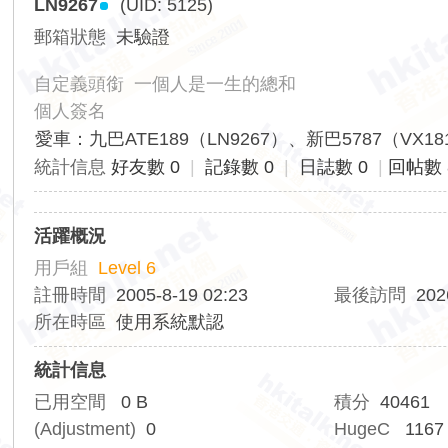
LN9267
(UID: 5125)
香
郵箱狀態
未驗證
港
交
自定義頭銜
一個人是一生的總和
通
個人簽名
資
愛車：九巴ATE189（LN9267）、新巴5787（VX18
訊
統計信息
好友數 0
|
記錄數 0
|
日誌數 0
|
回帖數 
網
活躍概況
用戶組
Level 6
註冊時間
2005-8-19 02:23
最後訪問
202
所在時區
使用系統默認
統計信息
已用空間
0 B
積分
40461
(Adjustment)
0
HugeC
1167