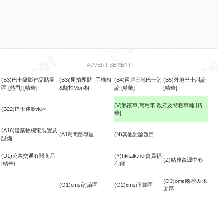
ADVERTISEMENT
(B3)巴士攝影作品貼圖
(B3i)即拍即貼 -手機相
(B4)兩岸三地巴士討
(B5)外地巴士討論
區
[熱門]
[精華]
&翻拍Mon相
論
[精華]
[精華]
(V)私家車,商用車,政府及特種車輛
[精
(B22)巴士迷吹水區
華]
食
(A16)建築物機電裝置及
(A19)問路專區
(N)其他討論題目
設備
(D1)公共交通有關商品
(Y)hkitalk.net會員福
(Z)站務資源中心
[精華]
利部
(O3)omsi教學及求
(O1)omsi討論區
(O2)omsi下載區
助區