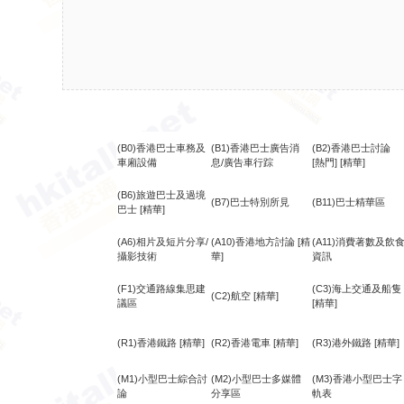
(B0)香港巴士車務及
(B1)香港巴士廣告消
(B2)香港巴士討論
車廂設備
息/廣告車行踪
[熱門]
[精華]
(B6)旅遊巴士及過境
(B7)巴士特別所見
(B11)巴士精華區
巴士
[精華]
(A6)相片及短片分享/
(A10)香港地方討論
[精
(A11)消費著數及飲
攝影技術
華]
資訊
(F1)交通路線集思建
(C3)海上交通及船隻
(C2)航空
[精華]
議區
[精華]
(R1)香港鐵路
[精華]
(R2)香港電車
[精華]
(R3)港外鐵路
[精華]
(M1)小型巴士綜合討
(M2)小型巴士多媒體
(M3)香港小型巴士字
論
分享區
軌表