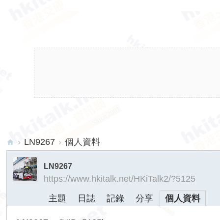
›
LN9267
›
個人資料
hk
LN9267
ita
https://www.hkitalk.net/HKiTalk2/?5125
lk.
主題
日誌
記錄
分享
個人資料
ne
t