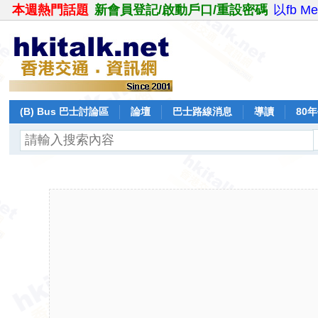
本週熱門話題
新會員登記/啟動戶口/重設密碼
以fb M
(B) Bus 巴士討論區
論壇
巴士路線消息
導讀
80
飛行報告
日誌
保留巴士
分享
記錄