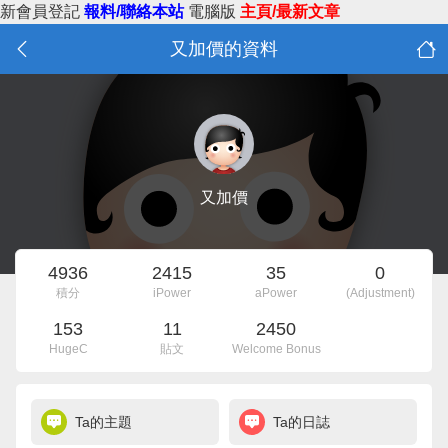
新會員登記
報料/聯絡本站
電腦版
主頁/最新文章
又加價的資料
又加價
4936
2415
35
0
積分
iPower
aPower
(Adjustment)
153
11
2450
HugeC
貼文
Welcome Bonus
Ta的主題
Ta的日誌