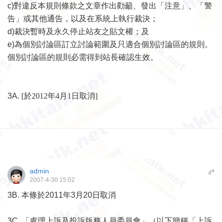
c)
對違反本規則條款之文章作出勸籲、發出「注意」、「警
告」或其他通告，以及
在系統上執行
裁決；
d)
裁決暫時及永久停止站友之貼文權；及
e)
為個別討論區訂立討論範圍及只適合個別討論區的規則。
個別討論區的規則必需得到站長確認生效。
3A.
[於2012年4月1日取消]
admin
#
4
2007-4-30 15:02
3B. 本條於2011年3月20日取消
3C. 「處理上訴及投訴版務人員委員會」（以下簡稱「上訴