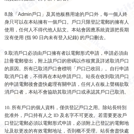
8.除「Admin戶口」及其他板務用途的戶口外，每一個人終
身只可以在本站擁有一個戶口。戶口只限登記電郵的擁有人
使用，任何人不得代他人貼文。本站會因應系統資源把長期
沒有使用 (指 90 日內未有登入紀錄) 的戶口刪去。
9.取消戶口必須由戶口擁有者以電郵形式申請，申請必須由
註冊電郵發出，附上該戶口的密碼以作核實及詳述取消戶口
的原因。所有已取消戶口會標明「戶口已收回」。自行申請
取消戶口者，不得再在本站申請戶口。站長在收到取消戶口
的申請電郵後會盡快處理有關申請，任何人在板上聲稱欲取
消戶口者，本站不會協助其取消戶口或承認其戶口已取消。
10. 所有戶口的個人資料，僅供登記戶口之用。除站長特別
批准外，戶口持有人之 ID 及名字不可更改。若需要更改戶
口登記電郵必須以
電郵
形式申請，必須附上已登記的電郵地
址及欲更改的有效電郵地址，否則概不受理。站長會盡快處