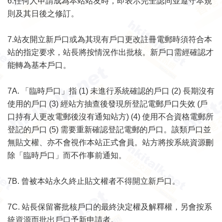
6.
任何人申請成為本站站友時，即表示完全認同並遵守本規
則及其日後之修訂。
7.站友開立新戶口或為其現有戶口更改註冊電郵時須符合本
站的指定要求，站長將按情況作出批核。新戶口需經確認才
能轉為基本戶口。
7A.
「臨時戶口」指
(1)
未進行系統確認的戶口
(2)
長期沒有
使用的戶口
(3)
經站方抽查後發現所登記電郵戶口失效
(
戶
口持有人更改電
郵後沒有通知站方
) (4)
使用不合資格電郵所
登記的戶口
(5)
需要重新確認登記電郵的戶口。該類戶口並
無貼文權、亦不會視作本站正式會員。站方將按系統資源刪
除「臨時戶口」而不作事前通知。
7B.
曾被本站永久終止貼文權者不得開立新戶口。
7C.
站長保留審批核戶口的最終決定權及解釋權，另會按系
統資源而批出戶口予新申請者。