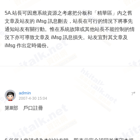
5A.
站長可因應系統資源之考慮把分板和「精華區」內之舊
文章及站友的
iMsg
訊息刪去，站長在可行的情況下將事先
通知站友有關行
動。惟在系統故障或其他站長不能控制的情
況下亦可導致文章及
iMsg
訊息損失。站友宜對其文章及
iMsg
作出定時備份。
admin
#
7
2007-4-30 15:04
第Ⅲ部 戶口註冊