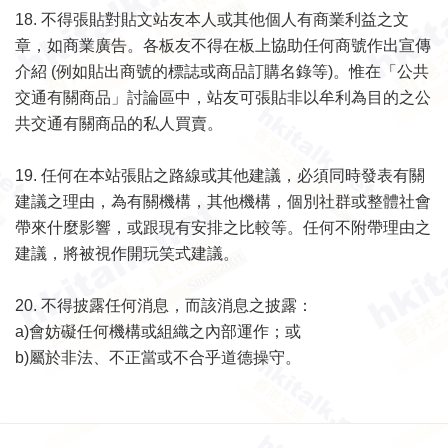
18.
不得張貼對貼文站友本人或其他個人有商業利益之文
章，如商業廣告。各板友不得在板上協助任何商號作出宣傳
介紹
(
例如貼出商
號的標誌或商品訂購名錄等
)
。惟在「公共
交通有關商品」討論區中，站友可張貼非以牟利為目的之公
共交通有關商品的私人買賣。
19.
任何在本站張貼之路線或其他建議，必須同時發表有關
建議之理由，為有關機構，其他機構，個別社群或整體社會
帶來什麼影響，
或跟現有安排之比較等。任何不附帶理由之
建議，將被視作開玩笑式建議。
20.
不得披露任何消息，而該消息之披露：
a)
會妨礙任何機構或組織之內部運作；或
b)
屬於非法、不正當或不合乎道德操守。