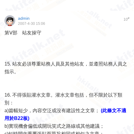
admin
#
10
2007-4-30 15:06
第Ⅴ部 站友操守
15.
站友必須尊重站務人員及其他站友，並遵照站務人員之
指示。
16.
不得張貼灌水文章。灌水文章包括，但不限於以下類
別：
a)
篇幅短少，內容空泛或沒有建設性之文章；
(此條文不適
用於B22板)
b)
實現機會偏低或開玩笑式之路線或其他建議；
c)
短時間內重覆張貼而題旨相同或相似之文章；