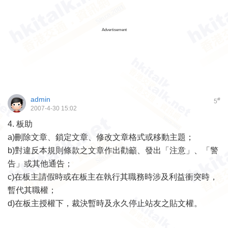
Advertisement
admin
#
5
2007-4-30 15:02
4.
板助
a)
刪除文章、鎖定文章、修改文章格式或移動主題；
b)
對違反本規則條款之文章作出勸籲、發出「注意」、「警
告」或其他通告；
c)
在板主請假時或在板主在執行其職務時涉及利益衝突時，
暫代其職權；
d)
在板主授權下，裁決暫時及永久停止站友之貼文權。