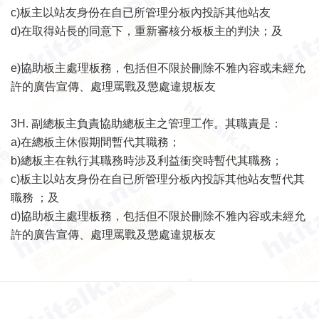
c)板主以站友身份在自已所管理分板內投訴其他站友
d)在取得站長的同意下，重新審核分板板主的判決
；及
e)協助板主處理板務，包括但不限於刪除不雅內容或未經允
許的廣告宣傳、處理罵戰及懲處違規板友
3H. 副總板主負責協助總板主之管理工作。其職責是：
a)在總板主休假期間暫代其職務；
b)總板主在執行其職務時涉及利益衝突時暫代其職務；
c)板主以站友身份在自已所管理分板內投訴其他站友暫代其
職務
；及
d)協助板主處理板務，包括但不限於刪除不雅內容或未經允
許的廣告宣傳、處理罵戰及懲處違規板友