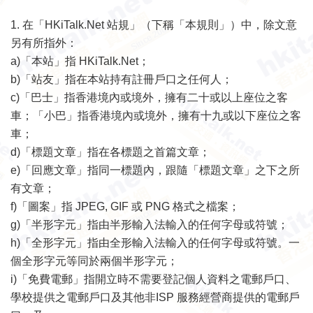
1.
在「
HKiTalk.Net
站規」（下稱「本規則」）中，除文意
另有所指外：
a)
「本站」指
HKiTalk.Net
；
b)
「站友」指在本站持有註冊戶口之任何人；
c)
「巴士」指香港境內或境外，擁有二十或以上座位之客
車；「小巴」指香港境內或境外，擁有十九或以下座位之客
車；
d)
「標題文章」指在各標題之首篇文章；
e)
「回應文章」指同一標題內，跟隨「標題文章」之下之所
有文章；
f)
「圖案」指
JPEG, GIF
或
PNG
格式之檔案；
g)
「半形字元」指由半形輸入法輸入的任何字母或符號；
h)
「全形字元」指由全形輸入法輸入的任何字母或符號。一
個全形字元等同於兩個半形字元；
i)
「免費電郵」指開立時不需要登記個人資料之電郵戶口、
學校提供之電郵戶口及其他非
ISP
服務經營商提供的電郵戶