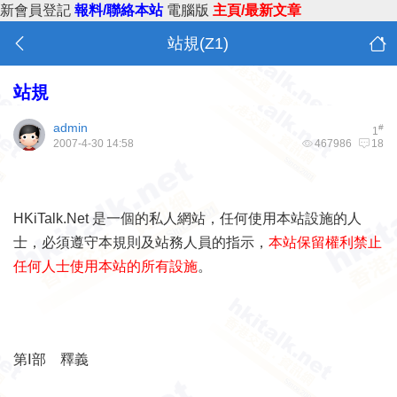
新會員登記
報料/聯絡本站
電腦版
主頁/最新文章
站規(Z1)
站規
admin
#
1
2007-4-30 14:58
467986
18
HKiTalk.Net
是一個的私人網站，任何使用本站設施的人
士，必須遵守本規則及站務人員的指示，
本站保留權利禁止
任何人士使用本
站的所有設施
。
第Ⅰ部 釋義