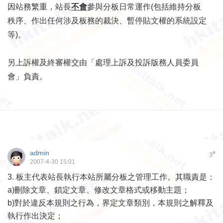
因站務繁重，站長
不會
參與分板日常運作(包括維持分板
秩序、作出任何涉及板務的裁決、暫停貼文權的系統設定
等)。
另上訴權及終審權交由「處理上訴及投訴版務人員委員
會」負責。
admin
#
3
2007-4-30 15:01
3.
板主代表站長執行本站所屬分板之管理工作。其職責是：
a)
刪除文章、鎖定文章、修改文章格式或移動主題；
b)
對於違反本規則之行為，界定文章類別，本規則之解釋及
執行作出決定；