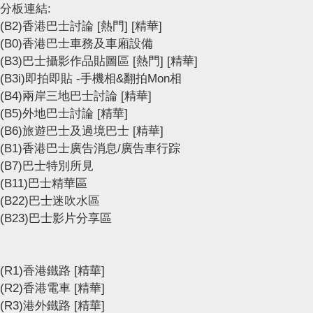
分板連結:
(B2)香港巴士討論
[熱門]
[精華]
(B0)香港巴士車務及車廂設備
(B3)巴士攝影作品貼圖區
[熱門]
[精華]
(B3i)即拍即貼 -手機相&翻拍Mon相
(B4)兩岸三地巴士討論
[精華]
(B5)外地巴士討論
[精華]
(B6)旅遊巴士及過境巴士
[精華]
(B1)香港巴士廣告消息/廣告車行踪
(B7)巴士特別所見
(B11)巴士精華區
(B22)巴士迷吹水區
(B23)巴士影片分享區
(R1)香港鐵路
[精華]
(R2)香港電車
[精華]
(R3)港外鐵路
[精華]