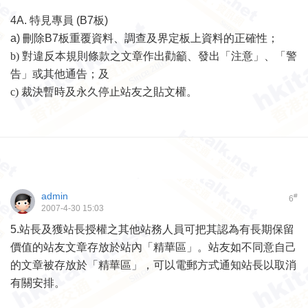
4A.
特見專員
(B7
板
)
a)
刪除
B7
板重覆資料、調查及界定板上資料的正確性；
b) 對違反本規則條款之文章作出勸籲、發出「注意」、「警
告」或其他通告；及
c) 裁決暫時及永久停止站友之貼文權。
admin
#
6
2007-4-30 15:03
5.
站長及獲站長授權之其他站務人員可把其認為有長期保留
價值的站友文章存放於站內「精華區」。站友如不同意自己
的文章被存放
於「精華區」，可以
電郵
方式通知站長以取消
有關安排。