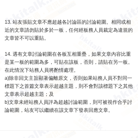
13.
站友張貼文章不應超越各討論區的討論範圍。相同或相
近的文章請勿貼於多於一板，任何經板務人員裁定為違規的
文章皆不可以重貼。
14.
遇有文章討論範圍在各板互相重疊，如果文章內容比重
是某一板的範圍為多，可貼在該板，否則，請貼在另一板。
在此情況下站務
人員將酌情處理。
a)
除非回文主旨顯著偏離原文，否則如果站務人員不對同一
標題下之首篇文章表示超越主題，則不會對該標題下之其他
文章表示超越
主題；及
b)
文章未經站務人員評為超越討論範圍，則可被視作合乎討
論範圍，站友可以繼續在該文章下發表回應文章。