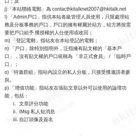
口；及
j)
「
本站聯絡電郵
」
為
contacthkitalknet2007@hkitalk.net
l
)
「
Admin
戶口」指供本站各級管理人員使用，只限處理站
務及分板事務的戶口，戶口的擁有權屬於站方，站方將按需
要把戶口給予
獲授權的人仕使用或收回；
m)
「登記電郵」指站友在本站登記的電郵；
n) 「戶口」除特別指明外，泛指擁有貼文權的「基本戶
口」，沒有貼文權的戶口統稱為 「非正式會員」 / 「臨時戶
口」；
o)「特邀群組」指站內設立的私人分板，只接受獲邀請者參
與。
p) 「增值功能」指站友在張貼文章以外可以使用的論壇功
能，包括：
i. 文章評分功能
ii. iMsg 私人短消息
iii. 自訂頭像及簽名