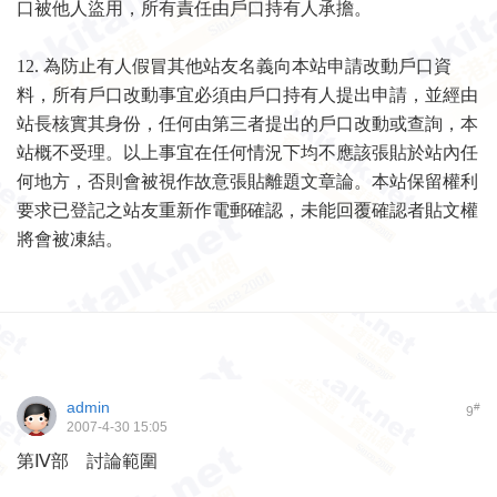
口被他人盜用，
所有責任由戶口持有人承擔。
12.
為防止有人假冒其他站友名義向本站申請改動戶口資
料，所有戶口改動事宜必須由戶口持有人提出申請，並經由
站長核實其身份，
任何由第三者提出的戶口改動或查詢，本
站概不受理。以上事宜在任何情況下均不應該張貼於站內任
何地方，否則會被視作故意張貼
離題文章論。本站保留權利
要求已登記之站友重新作電郵確認，未能回覆確認者貼文權
將會被凍結。
admin
#
9
2007-4-30 15:05
第Ⅳ部 討論範圍