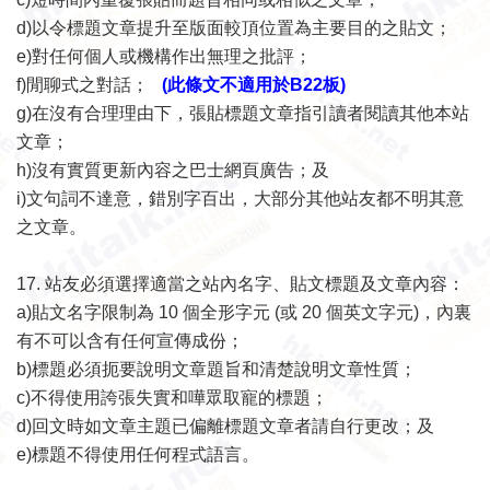
d)
以令標題文章提升至版面較頂位置為主要目的之貼文；
e)
對任何個人或機構作出無理之批評；
f)
閒聊式之對話；
(此條文不適用於B22板)
g)
在沒有合理理由下，張貼標題文章指引讀者閱讀其他本站
文章；
h)
沒有實質更新內容之巴士網頁廣告；及
i)
文句詞不達意，錯別字百出，大部分其他站友都不明其意
之文章。
17.
站友必須選擇適當之站內名字、貼文標題及文章內容：
a)
貼文名字限制為
10
個全形字元
(
或
20
個英文字元
)
，內裏
有不可以含有任何宣傳成份；
b)
標題必須扼要說明文章題旨和清楚說明文章性質；
c)
不得使用誇張失實和嘩眾取寵的標題；
d)
回文時如文章主題已偏離標題文章者請自行更改；及
e)
標題不得使用任何程式語言。