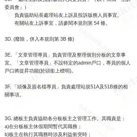
委員會」）
負責協助站長處理站友上訴及投訴版務人員事宜。
有關站友上訴事宜，請參閱本規則第 54
條
。
3D. (廢除，併入本規則第 3B 條)
3E.
「文章管理專員」負責管理及整理個別分板的文章事
宜。「文章管理專員」不設特定的admin戶口，專員的個人
戶口將提昇功能(於頭銜上標明)。
3F. 「頭像及簽名檔專員」負責處理站規51A及51B條的相
關事項。
3G. 總板主負責協助各分板板主之管理工作。其職責是：
a)在分板板主休假期間暫代其職務；
b)板主在執行其職務時涉及利益衝突時；