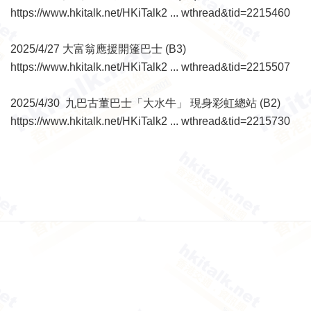
https://www.hkitalk.net/HKiTalk2 ... wthread&tid=2215460
2025/4/27 大富翁應援開篷巴士 (B3)
https://www.hkitalk.net/HKiTalk2 ... wthread&tid=2215507
2025/4/30 九巴古董巴士「大水牛」 現身彩虹總站 (B2)
https://www.hkitalk.net/HKiTalk2 ... wthread&tid=2215730