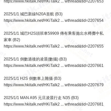
https://www.hkitalk.net/HKiTalk2 ... wthread&tid=2207653
2025/1/1 城巴新線N20A首航 (B3)
https://www.hkitalk.net/HKiTalk2 ... wthread&tid=2207654
2025/1/1 城巴H2S頭班車59909 傳有乘客拋出水樽擲中私
家車 (B2)
https://www.hkitalk.net/HKiTalk2 ... wthread&tid=2207655
2025/1/1 倒數過後的凌晨(數攝) (B3)
https://www.hkitalk.net/HKiTalk2 ... wthread&tid=2207661
2025/1/1 H2S 倒數車上雜攝 (B3)
https://www.hkitalk.net/HKiTalk2 ... wthread&tid=2207679
2025/1/1 MAN A95 元旦凌晨行走 N35 (B3)
https://www.hkitalk.net/HKiTalk2 ... wthread&tid=2207681