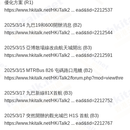
優化方案 (R1)
https://www.hkitalk.net/HKiTalk2 ... ead&tid=2212537
2025/3/14 九巴19和600開辦消息 (B2)
https://www.hkitalk.net/HKiTalk2 ... ead&tid=2212544
2025/3/15 亞博散場線改由航天城開出 (B3)
https://www.hkitalk.net/HKiTalk2 ... ead&tid=2212591
2025/3/15 MTRBus 826 屯碼路口甩轆 (B2)
https://www.hkitalk.net/HKiTalk2/forum.php?mod=viewthre
2025/3/17 九巴新線81X首航 (B3)
https://www.hkitalk.net/HKiTalk2 ... ead&tid=2212752
2025/3/17 突然開辦的觀光城巴 H1S 首航 (B3)
https://www.hkitalk.net/HKiTalk2 ... ead&tid=2212767