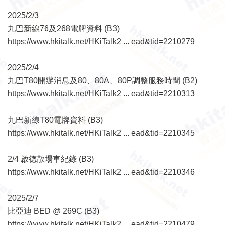
2025/2/3
九巴新線76及268電牌資料 (B3)
https://www.hkitalk.net/HKiTalk2 ... ead&tid=2210279
2025/2/4
九巴T80開辦消息及80、80A、80P調整服務時間 (B2)
https://www.hkitalk.net/HKiTalk2 ... ead&tid=2210313
九巴新線T80電牌資料 (B3)
https://www.hkitalk.net/HKiTalk2 ... ead&tid=2210345
2/4 啟德散場車紀錄 (B3)
https://www.hkitalk.net/HKiTalk2 ... ead&tid=2210346
2025/2/7
比亞迪 BED @ 269C (B3)
https://www.hkitalk.net/HKiTalk2 ... ead&tid=2210479