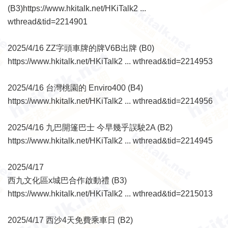
(B3)
https://www.hkitalk.net/HKiTalk2 ...
wthread&tid=2214901
2025/4/16 ZZ字頭車牌的牌V6B出牌 (B0)
https://www.hkitalk.net/HKiTalk2 ... wthread&tid=2214953
2025/4/16 台灣桃園的 Enviro400 (B4)
https://www.hkitalk.net/HKiTalk2 ... wthread&tid=2214956
2025/4/16 九巴開篷巴士 今早幾乎誤駛2A (B2)
https://www.hkitalk.net/HKiTalk2 ... wthread&tid=2214945
2025/4/17
西九文化區x城巴合作啟動禮 (B3)
https://www.hkitalk.net/HKiTalk2 ... wthread&tid=2215013
2025/4/17 西沙4天免費乘車日 (B2)