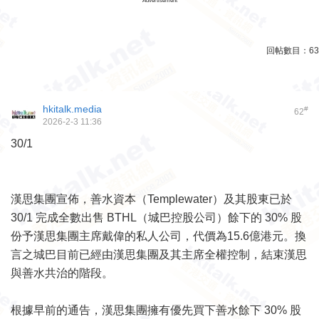
Advertisement
回帖數目：
63
hkitalk.media
#
62
2026-2-3 11:36
30/1
漢思集團宣佈，善水資本（Templewater）及其股東已於
30/1 完成全數出售 BTHL（城巴控股公司）餘下的 30% 股
份予漢思集團主席戴偉的私人公司，代價為15.6億港元。換
言之城巴目前已經由漢思集團及其主席全權控制，結束漢思
與善水共治的階段。
根據早前的通告，漢思集團擁有優先買下善水餘下 30% 股