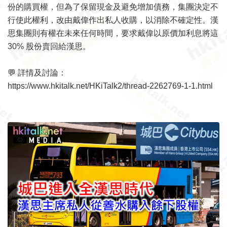
份的購買權，但為了保留現金及避免增加債務，集團決定不
行使此權利，改由戴偉作出私人收購，以消除不確定性。漢
思集團則有權在未來任何時間，要求戴偉以原價加利息將這
30% 股份賣回給漢思。
💬 詳情及討論：
https://www.hkitalk.net/HKiTalk2/thread-2262769-1-1.html