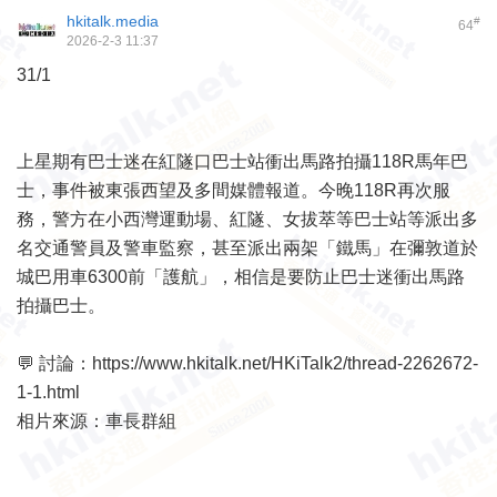
hkitalk.media
#
64
2026-2-3 11:37
31/1
上星期有巴士迷在紅隧口巴士站衝出馬路拍攝118R馬年巴
士，事件被東張西望及多間媒體報道。今晚118R再次服
務，警方在小西灣運動場、紅隧、女拔萃等巴士站等派出多
名交通警員及警車監察，甚至派出兩架「鐵馬」在彌敦道於
城巴用車6300前「護航」，相信是要防止巴士迷衝出馬路
拍攝巴士。
💬 討論：
https://www.hkitalk.net/HKiTalk2/thread-2262672-
1-1.html
相片來源：車長群組