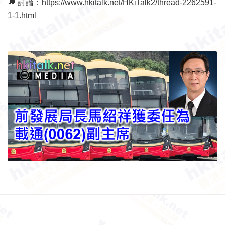
💬 討論：
https://www.hkitalk.net/HKiTalk2/thread-2262591-
1-1.html