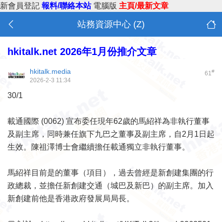
新會員登記
報料/聯絡本站
電腦版
主頁/最新文章
站務資源中心 (Z)
hkitalk.net 2026年1月份推介文章
hkitalk.media
#
61
2026-2-3 11:34
30/1
載通國際 (0062) 宣布委任現年62歲的馬紹祥為非執行董事
及副主席，同時兼任旗下九巴之董事及副主席，自2月1日起
生效。陳祖澤博士會繼續擔任載通獨立非執行董事。
馬紹祥目前是的董事（項目），過去曾經是新創建集團的行
政總裁，並擔任新創建交通（城巴及新巴）的副主席。加入
新創建前他是香港政府發展局局長。