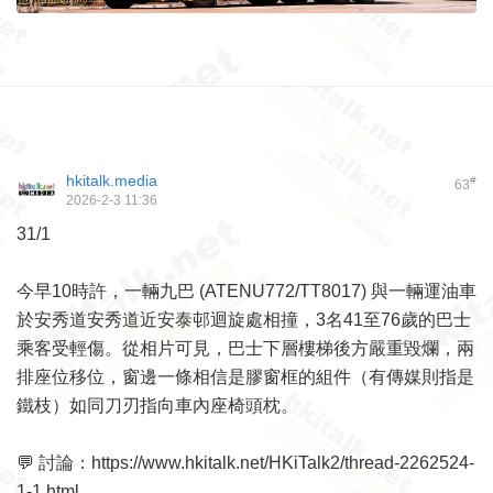
hkitalk.media
#
63
2026-2-3 11:36
31/1
今早10時許，一輛九巴 (ATENU772/TT8017) 與一輛運油車
於安秀道安秀道近安泰邨迴旋處相撞，3名41至76歲的巴士
乘客受輕傷。從相片可見，巴士下層樓梯後方嚴重毀爛，兩
排座位移位，窗邊一條相信是膠窗框的組件（有傳媒則指是
鐵枝）如同刀刃指向車內座椅頭枕。
💬 討論：
https://www.hkitalk.net/HKiTalk2/thread-2262524-
1-1.html