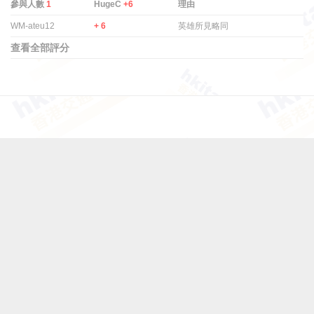
參與人數
1
HugeC
+6
理由
WM-ateu12
+ 6
英雄所見略同
查看全部評分