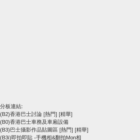
分板連結:
(B2)香港巴士討論
[熱門]
[精華]
(B0)香港巴士車務及車廂設備
(B3)巴士攝影作品貼圖區
[熱門]
[精華]
(B3i)即拍即貼 -手機相&翻拍Mon相