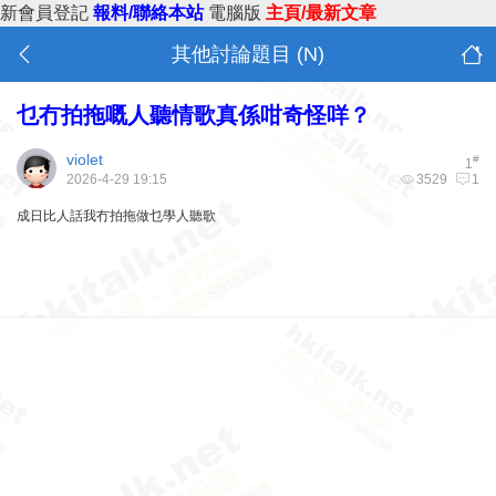
新會員登記
報料/聯絡本站
電腦版
主頁/最新文章
其他討論題目 (N)
乜冇拍拖嘅人聽情歌真係咁奇怪咩？
violet
#
1
2026-4-29 19:15
3529
1
成日比人話我冇拍拖做乜學人聽歌