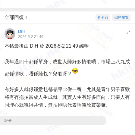
全部回復
看全部
倒序瀏覽
1
DIH
#
2
2026-5-2 21:46
本帖最後由 DIH 於 2026-5-2 21:49 編輯
我年過四十都係單身，成世人聽好多情歌喎，市場上八九成
都係情歌，唔係聽乜？兒歌呀？
有好多人就係鍾意乜都品評比併一番，尤其是青年男子喜歡
將有冇拖拍當成人生成就，其實人生有好多面向，只要人有
同理心就識得共情，無拍拖唔代表唔識欣賞架嘛。
評分