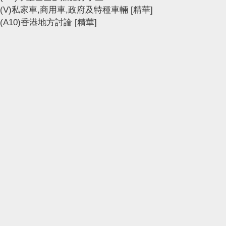
(V)私家車,商用車,政府及特種車輛
[精華]
(A10)香港地方討論
[精華]