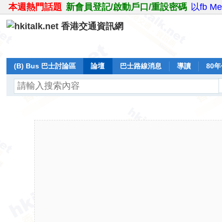
本週熱門話題
新會員登記/啟動戶口/重設密碼
以fb M
(B) Bus 巴士討論區
論壇
巴士路線消息
導讀
80
飛行報告
日誌
保留巴士
分享
記錄