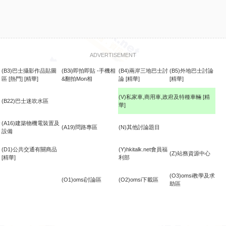
ADVERTISEMENT
(B3)巴士攝影作品貼圖
(B3i)即拍即貼 -手機相
(B4)兩岸三地巴士討
(B5)外地巴士討論
區
[熱門]
[精華]
&翻拍Mon相
論
[精華]
[精華]
(V)私家車,商用車,政府及特種車輛
[精
(B22)巴士迷吹水區
華]
食
(A16)建築物機電裝置及
(A19)問路專區
(N)其他討論題目
設備
(D1)公共交通有關商品
(Y)hkitalk.net會員福
(Z)站務資源中心
[精華]
利部
(O3)omsi教學及求
(O1)omsi討論區
(O2)omsi下載區
助區