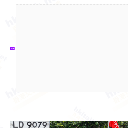
港
交
通
資
訊
網