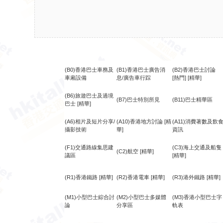
(B0)香港巴士車務及
(B1)香港巴士廣告消
(B2)香港巴士討論
車廂設備
息/廣告車行踪
[熱門]
[精華]
(B6)旅遊巴士及過境
(B7)巴士特別所見
(B11)巴士精華區
巴士
[精華]
(A6)相片及短片分享/
(A10)香港地方討論
[精
(A11)消費著數及飲
攝影技術
華]
資訊
(F1)交通路線集思建
(C3)海上交通及船隻
(C2)航空
[精華]
議區
[精華]
(R1)香港鐵路
[精華]
(R2)香港電車
[精華]
(R3)港外鐵路
[精華]
(M1)小型巴士綜合討
(M2)小型巴士多媒體
(M3)香港小型巴士字
論
分享區
軌表