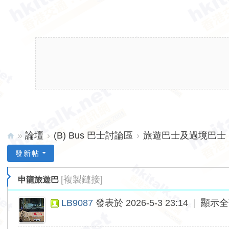
»
論壇
›
(B) Bus 巴士討論區
›
旅遊巴士及過境巴士 (
hk
發新帖
ita
[複製鏈接]
申龍旅遊巴
lk.
ne
LB9087
發表於 2026-5-3 23:14
|
顯示全
t
香