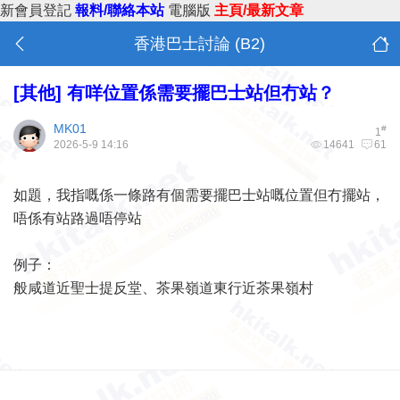
新會員登記
報料/聯絡本站
電腦版
主頁/最新文章
香港巴士討論 (B2)
[其他]
有咩位置係需要擺巴士站但冇站？
MK01
#
1
2026-5-9 14:16
14641
61
如題，我指嘅係一條路有個需要擺巴士站嘅位置但冇擺站，
唔係有站路過唔停站
例子：
般咸道近聖士提反堂、茶果嶺道東行近茶果嶺村