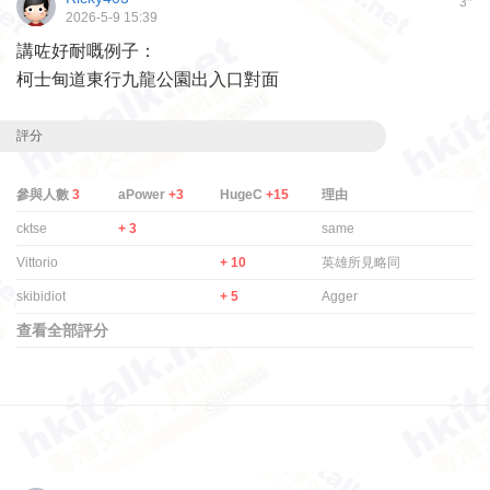
3
2026-5-9 15:39
講咗好耐嘅例子：
柯士甸道東行九龍公園出入口對面
評分
參與人數
3
aPower
+3
HugeC
+15
理由
cktse
+ 3
same
Vittorio
+ 10
英雄所見略同
skibidiot
+ 5
Agger
查看全部評分