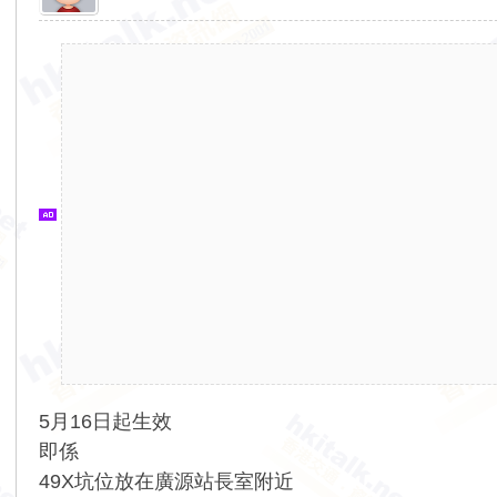
香
港
交
通
資
訊
網
5月16日起生效
即係
49X坑位放在廣源站長室附近