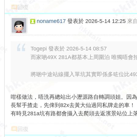
回復
noname617
發表於 2026-5-14 12:25
來
Togepi 發表於 2026-5-14 08:57
而家啲49X 281A都基本上周圍泊 唯獨唔
將啲中途站線擺入單坑其實即係多咗位比49X 28
咁樣做法，唔洗再總站出小瀝源路自轉調頭姐。因為過
長幫手揸走，先俾到82x去黃大仙過同私牌走的車！
有時見281a坑有路都會攝入去爬頭去返濱景站位上
回復