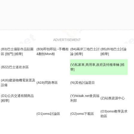
ADVERTISEMENT
(B3)巴士攝影作品貼圖
(B3i)即拍即貼 -手機相
(B4)兩岸三地巴士討
(B5)外地巴士討論
區
[熱門]
[精華]
&翻拍Mon相
論
[精華]
[精華]
(V)私家車,商用車,政府及特種車輛
[精
(B22)巴士迷吹水區
華]
食
(A16)建築物機電裝置及
(A19)問路專區
(N)其他討論題目
設備
(D1)公共交通有關商品
(Y)hkitalk.net會員福
(Z)站務資源中心
[精華]
利部
(O3)omsi教學及求
(O1)omsi討論區
(O2)omsi下載區
助區