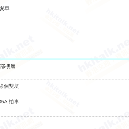
新愛車
全部樓層
站線個雙坑
5A 拍車