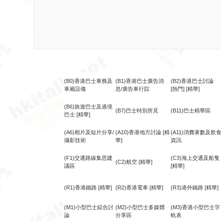
(B0)香港巴士車務及
(B1)香港巴士廣告消
(B2)香港巴士討論
車廂設備
息/廣告車行踪
[熱門]
[精華]
(B6)旅遊巴士及過境
(B7)巴士特別所見
(B11)巴士精華區
巴士
[精華]
(A6)相片及短片分享/
(A10)香港地方討論
[精
(A11)消費著數及飲
攝影技術
華]
資訊
(F1)交通路線集思建
(C3)海上交通及船隻
(C2)航空
[精華]
議區
[精華]
(R1)香港鐵路
[精華]
(R2)香港電車
[精華]
(R3)港外鐵路
[精華]
(M1)小型巴士綜合討
(M2)小型巴士多媒體
(M3)香港小型巴士字
論
分享區
軌表