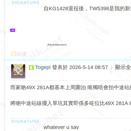
自KG1428退役後，TW5398是我的
Advertisement
回復
Togepi
發表於 2026-5-14 08:57
|
顯示
而家啲49X 281A都基本上周圍泊 唯獨唔會拍中途
將啲中途站線擺入單坑其實即係多咗位比49X 281A 8
whatever u say