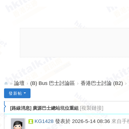
»
論壇
›
(B) Bus 巴士討論區
›
香港巴士討論 (B2)
›
hk
發新帖
ita
[複製鏈接]
[路線消息]
廣源巴士總站坑位重組
lk.
ne
KG1428
發表於 2026-5-14 08:36
來自手
t