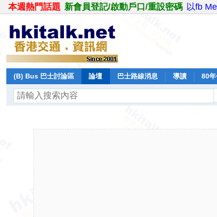
本週熱門話題
新會員登記/啟動戶口/重設密碼
以fb M
(B) Bus 巴士討論區
論壇
巴士路線消息
導讀
80
飛行報告
日誌
保留巴士
分享
記錄