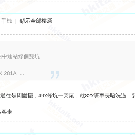
自手機
|
顯示全部樓層
會拍中途站線個雙坑
1A ...
往是周圍擺，49x條坑一突尾，就82x班車長唔洗過，
落客走。