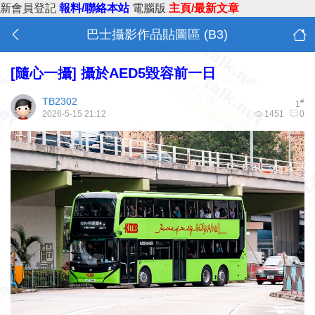
新會員登記
報料/聯絡本站
電腦版
主頁/最新文章
巴士攝影作品貼圖區 (B3)
[隨心一攝]
攝於AED5毀容前一日
TB2302
#
1
2026-5-15 21:12
1451
0