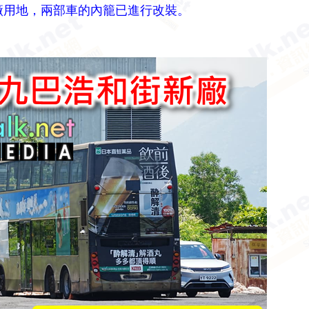
4) 拖往新廠用地，兩部車的內籠已進行改裝。