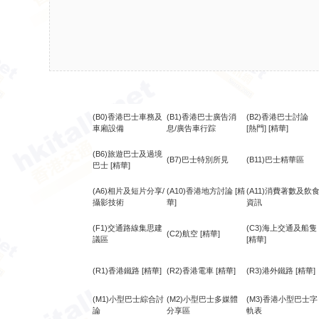
(B0)香港巴士車務及
(B1)香港巴士廣告消
(B2)香港巴士討論
車廂設備
息/廣告車行踪
[熱門]
[精華]
(B6)旅遊巴士及過境
(B7)巴士特別所見
(B11)巴士精華區
巴士
[精華]
(A6)相片及短片分享/
(A10)香港地方討論
[精
(A11)消費著數及飲
攝影技術
華]
資訊
(F1)交通路線集思建
(C3)海上交通及船隻
(C2)航空
[精華]
議區
[精華]
(R1)香港鐵路
[精華]
(R2)香港電車
[精華]
(R3)港外鐵路
[精華]
(M1)小型巴士綜合討
(M2)小型巴士多媒體
(M3)香港小型巴士字
論
分享區
軌表