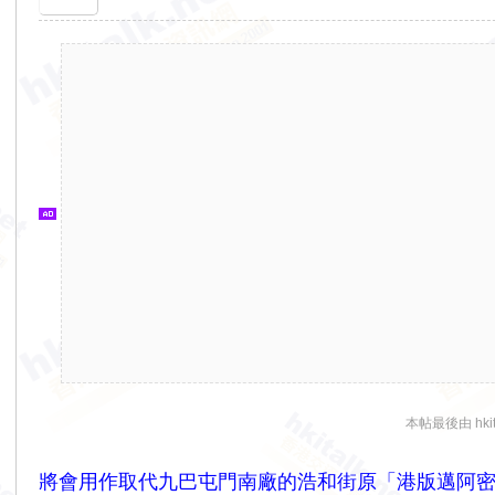
香
港
交
通
資
訊
網
本帖最後由 hkita
將會用作取代九巴屯門南廠的浩和街原「港版邁阿