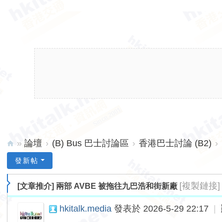
»
論壇
›
(B) Bus 巴士討論區
›
香港巴士討論 (B2)
›
hk
發新帖
ita
[複製鏈接]
[文章推介]
兩部 AVBE 被拖往九巴浩和街新廠
lk.
ne
hkitalk.media
發表於 2026-5-29 22:17
|
t