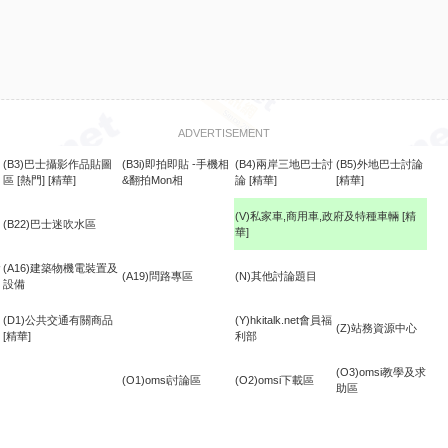
ADVERTISEMENT
(B3)巴士攝影作品貼圖
(B3i)即拍即貼 -手機相
(B4)兩岸三地巴士討
(B5)外地巴士討論
區
[熱門]
[精華]
&翻拍Mon相
論
[精華]
[精華]
(V)私家車,商用車,政府及特種車輛
[精
(B22)巴士迷吹水區
華]
食
(A16)建築物機電裝置及
(A19)問路專區
(N)其他討論題目
設備
(D1)公共交通有關商品
(Y)hkitalk.net會員福
(Z)站務資源中心
[精華]
利部
(O3)omsi教學及求
(O1)omsi討論區
(O2)omsi下載區
助區