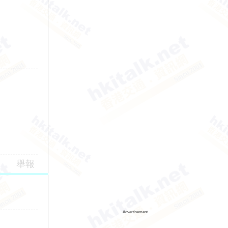
舉報
Advertisement