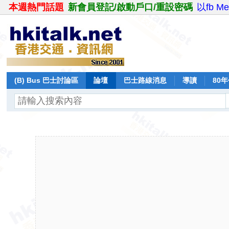
本週熱門話題
新會員登記/啟動戶口/重設密碼
以fb M
(B) Bus 巴士討論區
論壇
巴士路線消息
導讀
80
飛行報告
日誌
保留巴士
分享
記錄