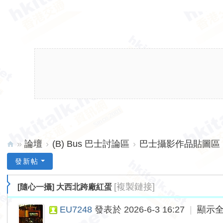
»
論壇
›
(B) Bus 巴士討論區
›
巴士攝影作品貼圖區 (
hk
發新帖
ita
[複製鏈接]
[隨心一攝]
大西北跨廠紅蛋
lk.
ne
EU7248
發表於 2026-6-3 16:27
|
顯示
t