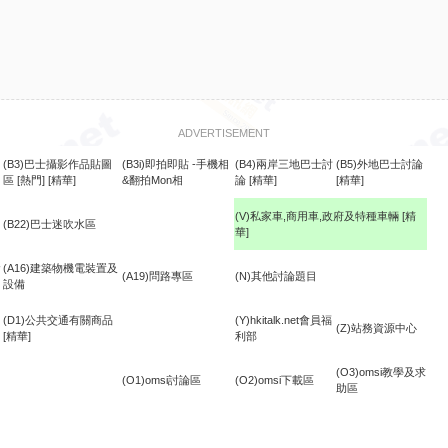
ADVERTISEMENT
(B3)巴士攝影作品貼圖
(B3i)即拍即貼 -手機相
(B4)兩岸三地巴士討
(B5)外地巴士討論
區
[熱門]
[精華]
&翻拍Mon相
論
[精華]
[精華]
(V)私家車,商用車,政府及特種車輛
[精
(B22)巴士迷吹水區
華]
食
(A16)建築物機電裝置及
(A19)問路專區
(N)其他討論題目
設備
(D1)公共交通有關商品
(Y)hkitalk.net會員福
(Z)站務資源中心
[精華]
利部
(O3)omsi教學及求
(O1)omsi討論區
(O2)omsi下載區
助區