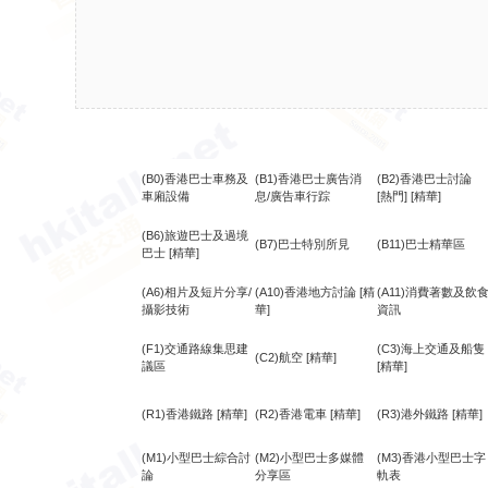
(B0)香港巴士車務及
(B1)香港巴士廣告消
(B2)香港巴士討論
車廂設備
息/廣告車行踪
[熱門]
[精華]
(B6)旅遊巴士及過境
(B7)巴士特別所見
(B11)巴士精華區
巴士
[精華]
(A6)相片及短片分享/
(A10)香港地方討論
[精
(A11)消費著數及飲
攝影技術
華]
資訊
(F1)交通路線集思建
(C3)海上交通及船隻
(C2)航空
[精華]
議區
[精華]
(R1)香港鐵路
[精華]
(R2)香港電車
[精華]
(R3)港外鐵路
[精華]
(M1)小型巴士綜合討
(M2)小型巴士多媒體
(M3)香港小型巴士字
論
分享區
軌表