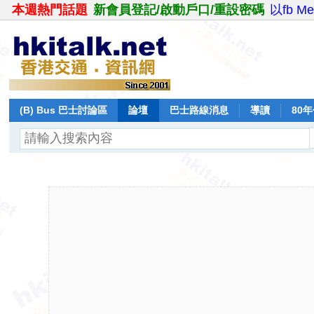
本週熱門話題
新會員登記/啟動戶口/重設密碼
以fb M
(B) Bus 巴士討論區
論壇
巴士路線消息
導讀
80
飛行報告
日誌
保留巴士
分享
記錄