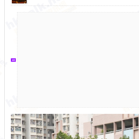
香
港
交
通
資
訊
網