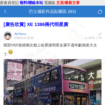
新會員登記
報料/聯絡本站
電腦版
主頁/最新文章
巴士攝影作品貼圖區 (B3)
[廣告欣賞]
XE 1386兩代明星廣
AtrHenu
#
1
2026-6-3 18:25
1573
0
呢部V6X曾經兩次都上咗香港明星全廣不過年齡相差大太
了.