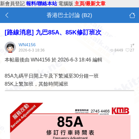
新會員登記
報料/聯絡本站
電腦版
主頁/最新文章
香港巴士討論 (B2)
[路線消息]
九巴85A、85K修訂班次
WN4156
#
1
2026-6-3 18:36
8449
27
本帖最後由 WN4156 於 2026-6-3 18:46 編輯
85A九碼平日開上午及下繁減至30分鐘一班
85K上繁加班，其餘時間減班