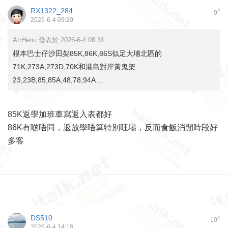
RX1322_284
#
9
2026-6-4 09:20
AtrHenu 發表於 2026-6-4 08:31
根本巴士仔沙田架85K,86K,86S似足大埔北區的
71K,273A,273D,70K和港島對岸黃鬼架
23,23B,85,85A,48,78,94A ...
85K返學加班車寫返入表都好
86K有啲唔同，返放學唔算特別旺場，反而食飯消閒時段好
多客
DS510
#
10
2026-6-4 14:18