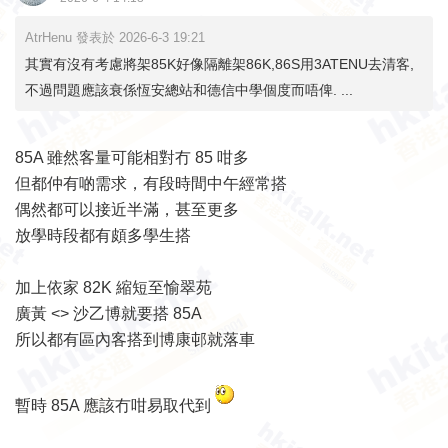
AtrHenu 發表於 2026-6-3 19:21
其實有沒有考慮將架85K好像隔離架86K,86S用3ATENU去清客,
不過問題應該衰係恆安總站和德信中學個度而唔俾. ...
85A 雖然客量可能相對冇 85 咁多
但都仲有啲需求，有段時間中午經常搭
偶然都可以接近半滿，甚至更多
放學時段都有頗多學生搭
加上依家 82K 縮短至愉翠苑
廣黃 <> 沙乙博就要搭 85A
所以都有區內客搭到博康邨就落車
暫時 85A 應該冇咁易取代到