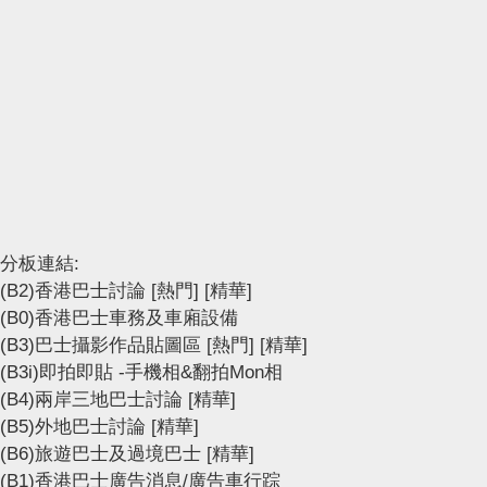
分板連結:
(B2)香港巴士討論
[熱門]
[精華]
(B0)香港巴士車務及車廂設備
(B3)巴士攝影作品貼圖區
[熱門]
[精華]
(B3i)即拍即貼 -手機相&翻拍Mon相
(B4)兩岸三地巴士討論
[精華]
(B5)外地巴士討論
[精華]
(B6)旅遊巴士及過境巴士
[精華]
(B1)香港巴士廣告消息/廣告車行踪