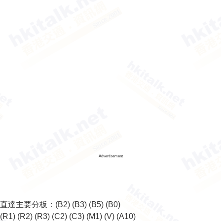
Advertisement
直達主要分板：
(B2)
(B3)
(B5)
(B0)
(R1)
(R2)
(R3)
(C2)
(C3)
(M1)
(V)
(A10)