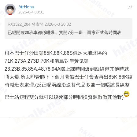
AtrHenu
#
8
2026-6-4 08:31
RX1322_284 發表於 2026-6-3 20:32
已經開咗加班車都係咁爆，實開7分一班，而家正式落時間表
根本巴士仔沙田架85K,86K,86S似足大埔北區的
71K,273A,273D,70K和港島對岸黃鬼架
23,23B,85,85A,48,78,94A噤上課時間爆到痴線但其他時就
唔太爆,所以即管睇下下個月暑假巴士仔會否再出85K,86K臨
時減班表處理.(反正呢兩線沿途替代品多兼一個唔該長線整
巴士站短程雙分就可以殺死部分時間換資源做做其他野)