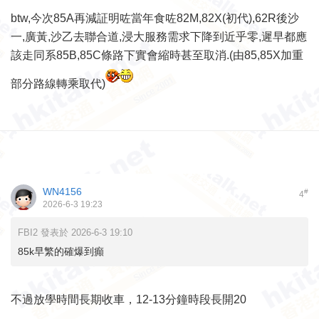
btw,今次85A再減証明咗當年食咗82M,82X(初代),62R後沙
一,廣黃,沙乙去聯合道,浸大服務需求下降到近乎零,遲早都應
該走同系85B,85C條路下實會縮時甚至取消.(由85,85X加重
部分路線轉乘取代)
WN4156
#
4
2026-6-3 19:23
FBI2 發表於 2026-6-3 19:10
85k早繁的確爆到癲
不過放學時間長期收車，12-13分鐘時段長開20