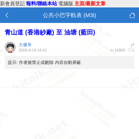
新會員登記
報料/聯絡本站
電腦版
主頁/最新文章
公共小巴字軌表 (M3i)
青山道 (香港紗廠) 至 油塘 (藍田)
大傻哥
#
1
2009-8-19 16:42
16965
1
提示:
作者被禁止或刪除 內容自動屏蔽