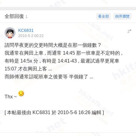
全部回復
看全部
倒序瀏覽
1
KC6831
#
2
2010-5-2 00:22
請問早夜更的交更時間大概是在那一個鐘數 ?
我通常在興田上車 , 而通常 14:45 那一班車是不定時的 ,
有時是 14:5x 分 , 有時是 14:41-43 , 最遲試過早更尾車
15:07 才在興田上客 ...
而師傅通常話呢班車之後要等 半個鐘了 ...
Thx ~
[
本帖最後由 KC6831 於 2010-5-6 16:26 編輯
]