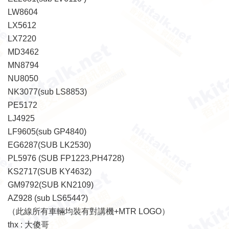
LW8604
LX5612
LX7220
MD3462
MN8794
NU8050
NK3077(sub LS8853)
PE5172
LJ4925
LF9605(sub GP4840)
EG6287(SUB LK2530)
PL5976 (SUB FP1223,PH4728)
KS2717(SUB KY4632)
GM9792(SUB KN2109)
AZ928 (sub LS6544?)
（此線所有車輛均裝有對講機+MTR LOGO）
thx : 大傻哥