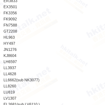
ER3833
EX3501
FK3356
FK9092
FN7588
GT2208
HL963
HY497
JN1276
KJ8604
LH6597
LL3937
LL4628
LL6662(sub NK3077)
LL8260
LU819
LV1307
EL2681(sub LV6110 )