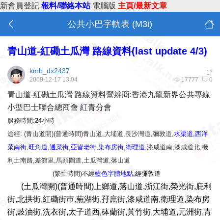
新會員登記
報料/聯絡本站
電腦版
主頁/最新文章
公共小巴字軌表 (M3i)
青山道-紅磡土瓜灣 路線資料(last update 4/3)
kmb_dx2437
#
1
2009-12-17 13:04
17777
0
青山道-紅磡土瓜灣 路線資料營辨商:香港九龍新界公共專線
小型巴士聯合總商會 紅青分會
服務時間:
24
小時
途經: (青山道開)(普通時間)青山道,大埔道,
長沙灣道
,
彌敦道
,
水渠道
,
西洋
菜南街
,
旺角道
,
通菜街
,
亞皆老街
,
染布房街
,
衛理道
,
漆咸道南
,
漆咸道北
,
機
利士南路
,
差館里
,
馬頭圍道
,
土瓜灣道
,
落山道
(繁忙時間)不經
藍色字體地點,
經
彌敦道
(土瓜灣開)(普通時間)上鄉道,落山道,浙江街,榮光街,庇利
街,北拱街,紅磡街巿,蕪湖街,孖庶街,漆咸道南,
衛理道,染布房
街,豉油街,洗衣街,太子道西,砵蘭街,黃竹街
,
大埔道,元洲街,青