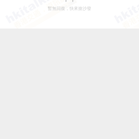
暫無回復，快來搶沙發