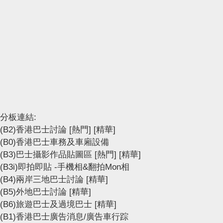
分板連結:
(B2)香港巴士討論
[熱門]
[精華]
(B0)香港巴士車務及車廂設備
(B3)巴士攝影作品貼圖區
[熱門]
[精華]
(B3i)即拍即貼 -手機相&翻拍Mon相
(B4)兩岸三地巴士討論
[精華]
(B5)外地巴士討論
[精華]
(B6)旅遊巴士及過境巴士
[精華]
(B1)香港巴士廣告消息/廣告車行踪