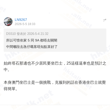
LN9267
#
7
2026-5-5 18:33
DS510 發表於 2026-5-4 21:32
所以可惜依家 5 同 9A 都唔去關閘
中間嗰段去氹仔嘅客唔知點算好了
始終塔石那邊也不少居民要坐巴士，25這樣逼車也是預計之
中。
本身澳門坐巴士是一個挑戰，克服到的話在香港坐巴士就覺
得簡單。