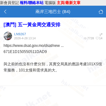
新會員登記
報料/聯絡本站
電腦版
主頁/最新文章
兩岸三地巴士 (B4)
[澳門]
五一黃金周交通安排
LN9267
#
1
2026-4-28 13:14
7728
14
https://www.dsat.gov.mo/dsat/new ...
671E1D150550511DAD9
與之前的也沒有什麽分別，其實交局真的應該考慮101XS恆
常服務，101太慢和需求真的大。