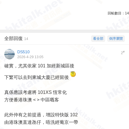
回帖數目：
14
全部回復
看全部
倒序瀏覽
14
DS510
#
2
2026-4-29 13:05
確實，尤其依家 101 加經新城區後
下繁可以去到東城大廈已經留後
真係應該考慮將 101XS 恆常化
方便番港珠澳 < > 中區嘅客
此外仲有之前提過，增設特快版 102
由港珠澳直達氹仔，唔洗經葡京一帶