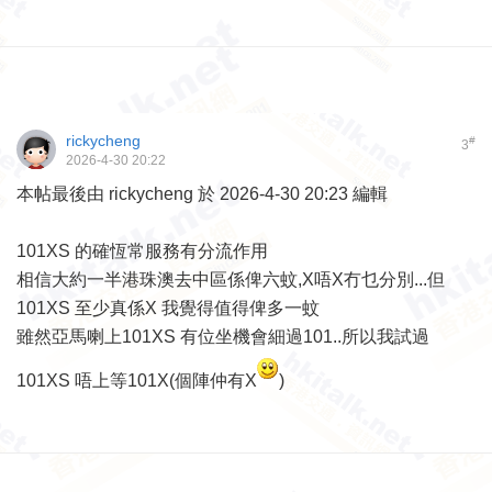
rickycheng
#
3
2026-4-30 20:22
本帖最後由 rickycheng 於 2026-4-30 20:23 編輯
101XS 的確恆常服務有分流作用
相信大約一半港珠澳去中區係俾六蚊,X唔X冇乜分別...但
101XS 至少真係X 我覺得值得俾多一蚊
雖然亞馬喇上101XS 有位坐機會細過101..所以我試過
101XS 唔上等101X(個陣仲有X
)