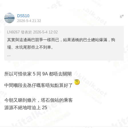
DS510
#
6
2026-5-4 21:32
LN9267 發表於 2026-5-4 12:02
其實與這邊兩巴競爭一樣而已，結果過橋的巴士總站爆滿，狗
場、水坑尾那些上不到車。
...
所以可惜依家 5 同 9A 都唔去關閘
中間嗰段去氹仔嘅客唔知點算好了
今朝又睇到條片，塔石個站的乘客
源源不絕地咁迫上 25