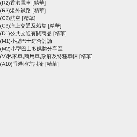
(R2)香港電車
[精華]
(R3)港外鐵路
[精華]
(C2)航空
[精華]
(C3)海上交通及船隻
[精華]
(D1)公共交通有關商品
[精華]
(M1)小型巴士綜合討論
(M2)小型巴士多媒體分享區
(V)私家車,商用車,政府及特種車輛
[精華]
(A10)香港地方討論
[精華]