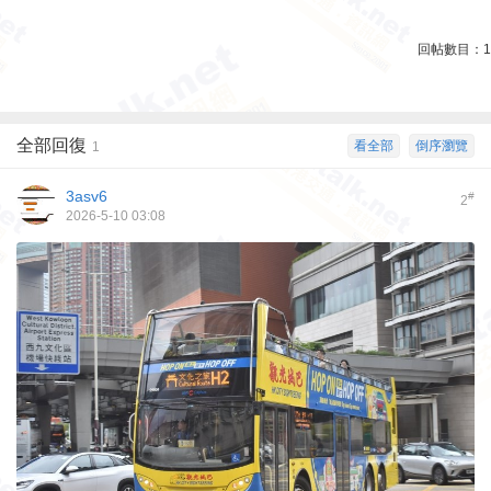
回帖數目：
1
全部回復
看全部
倒序瀏覽
1
3asv6
#
2
2026-5-10 03:08