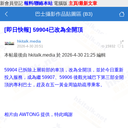
新會員登記
報料/聯絡本站
電腦版
主頁/最新文章
巴士攝影作品貼圖區 (B3)
[即日快報]
59904已改為全開頂
hkitalk.media
#
1
2026-4-30 20:51
15932
1
本帖最後由 hkitalk.media 於 2026-4-30 21:25 編輯
59904 已拆除上層前部的車頂，改為全開頂，並於今日重新
投入服務，成為繼 59907、59906 後觀光城巴下第三部全開
頂的專利巴士，趕及在五一黃金周協助疏導乘客。
相片由 AWTONG 提供，特此鳴謝