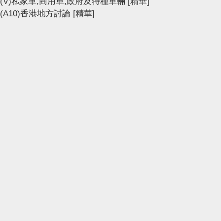
(V)私家車,商用車,政府及特種車輛
[精華]
(A10)香港地方討論
[精華]