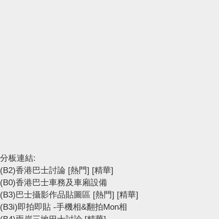
分板連結:
(B2)香港巴士討論
[熱門]
[精華]
(B0)香港巴士車務及車廂設備
(B3)巴士攝影作品貼圖區
[熱門]
[精華]
(B3i)即拍即貼 -手機相&翻拍Mon相
(B4)兩岸三地巴士討論
[精華]