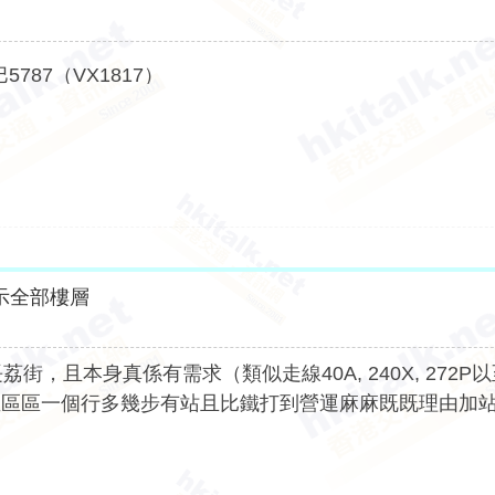
5787（VX1817）
示全部樓層
且本身真係有需求（類似走線40A, 240X, 272P以
左區區一個行多幾步有站且比鐵打到營運麻麻既既理由加