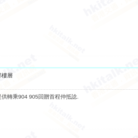
部樓層
供轉乘904 905回贈首程仲抵諗.