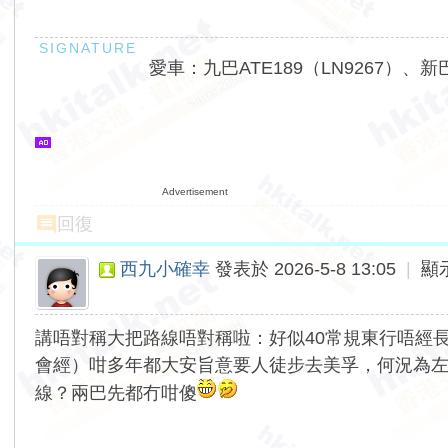
愛車：九巴ATE189（LN9267）、新巴
Advertisement
回復
西九小確幸
發表於 2026-5-8 13:05
|
顯
講唔對稱大把路線唔對稱啦：好似40常規東行唔經長荔街，
會經）咁多年都大安旨意要人徒步去美孚，何況為
線？兩巴先都冇咁傻