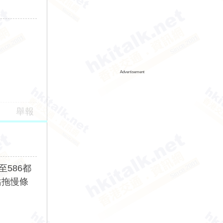
Advertisement
舉報
至586都
站拖慢條