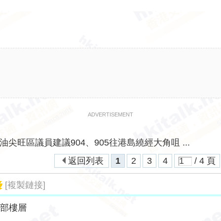
ADVERTISEMENT
油尖旺區議員建議904、905往港島繞經大角咀 ...
返回列表
1
2
3
4
/ 4 頁
[複製鏈接]
全部樓層