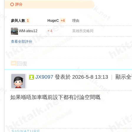
評分
參與人數
1
HugeC
+4
理由
WM-ateu12
+ 4
英雄所見略同
查看全部評分
回復
JX9097
發表於 2026-5-8 13:13
|
顯示全
如果喺唔加車嘅前設下都有討論空間嘅