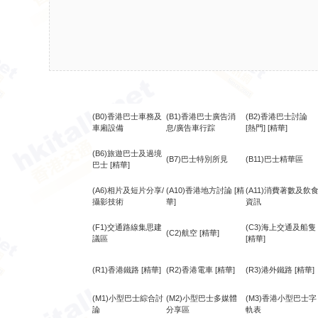
(B0)香港巴士車務及
(B1)香港巴士廣告消
(B2)香港巴士討論
車廂設備
息/廣告車行踪
[熱門]
[精華]
(B6)旅遊巴士及過境
(B7)巴士特別所見
(B11)巴士精華區
巴士
[精華]
(A6)相片及短片分享/
(A10)香港地方討論
[精
(A11)消費著數及飲
攝影技術
華]
資訊
(F1)交通路線集思建
(C3)海上交通及船隻
(C2)航空
[精華]
議區
[精華]
(R1)香港鐵路
[精華]
(R2)香港電車
[精華]
(R3)港外鐵路
[精華]
(M1)小型巴士綜合討
(M2)小型巴士多媒體
(M3)香港小型巴士字
論
分享區
軌表