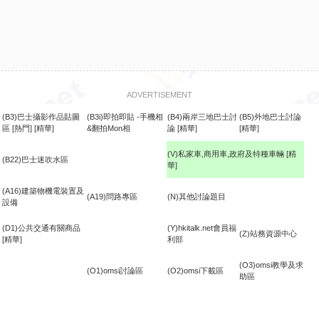
ADVERTISEMENT
(B3)巴士攝影作品貼圖
(B3i)即拍即貼 -手機相
(B4)兩岸三地巴士討
(B5)外地巴士討論
區
[熱門]
[精華]
&翻拍Mon相
論
[精華]
[精華]
(V)私家車,商用車,政府及特種車輛
[精
(B22)巴士迷吹水區
華]
食
(A16)建築物機電裝置及
(A19)問路專區
(N)其他討論題目
設備
(D1)公共交通有關商品
(Y)hkitalk.net會員福
(Z)站務資源中心
[精華]
利部
(O3)omsi教學及求
(O1)omsi討論區
(O2)omsi下載區
助區