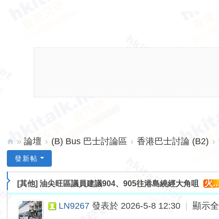
»
論壇
›
(B) Bus 巴士討論區
›
香港巴士討論 (B2)
›
hk
發新帖
ita
火..
[其他]
油尖旺區議員建議904、905往港島繞經大角咀
lk.
ne
LN9267
發表於 2026-5-8 12:30
|
顯示
t