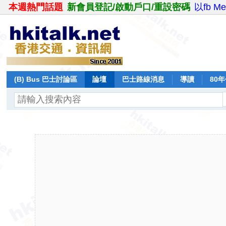
本週熱門話題
新會員登記/啟動戶口/重設密碼
以fb M
(B) Bus 巴士討論區
論壇
巴士路線消息
導讀
80
飛行報告
日誌
保留巴士
分享
記錄