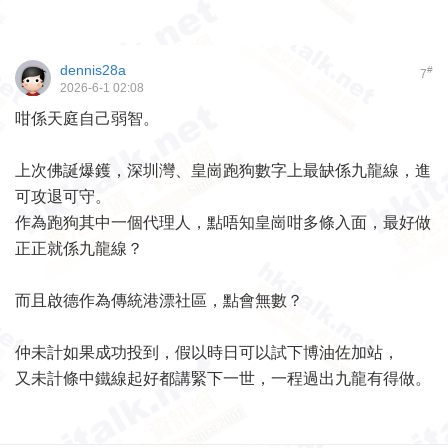
dennis28a
#
7
2026-6-1 02:08
咁係天庭自己弱智。
上次佛誕爆鑊，深圳灣、皇崗跑狗數字上最缺係九龍線，進
可攻退可守。
作為跑狗其中一個代理人，點唔知皇崗咁多條入面，最好做
正正就係九龍線？
而且啟德作為傳統港漂社區，點會無數？
仲未計如果成功投到，假以時日可以試下博油佐加站，
又未計條中鐵線起好都講緊下一世，一程過出九龍有得做。