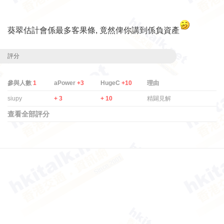
葵翠估計會係最多客果條, 竟然俾你講到係負資產
評分
參與人數
1
aPower
+3
HugeC
+10
理由
siupy
+ 3
+ 10
精闢見解
查看全部評分