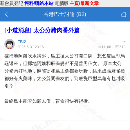
新會員登記
報料/聯絡本站
電腦版
主頁/最新文章
香港巴士討論 (B2)
[小道消息]
太公分豬肉番外篇
FBI2
#
1
2026-5-31 23:16
111661
613
據掃地阿嬸吹水講起，島主搵太公打開口牌，想乞隻巨型烏
龜返來，但掃地阿嬸和麻雀婆都不是善男信女。 原本太公
分豬肉好地地，麻雀婆和島主係都要玩野，結果成張麻雀檯
都好有火藥味，太公質問雀友們，到底隻巨型烏龜有乜咁吸
引？
最終島主能否如願以償，盲盒很快有得拆。