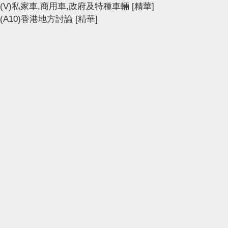
(V)私家車,商用車,政府及特種車輛
[精華]
(A10)香港地方討論
[精華]