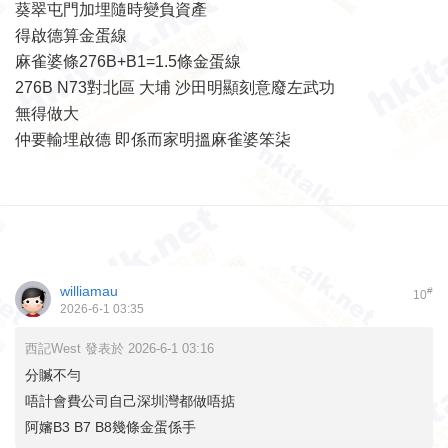
葵翠屯門加埋隨時變負資產
得啟德算金蛋線
麻雀婆條276B+B1=1.5條金蛋線
276B N73對北區 大埔 沙田明顯刻意廢左武功
無得做大
仲要輸埋啟德 即係而家明搵麻雀婆笨柒
williamau
#
10
2026-6-1 03:35
西記West 發表於 2026-6-1 03:16
分贓不勻
唔計會費公司自己深圳灣都做唔掂
阿嬸B3 B7 B8幾條金蛋係手