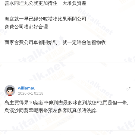
善水同埋九公就更加揹住一大堆負資產
海庭就一早已經分咗禮物比果兩間公司
會費公司嘈都好合理
而家會費公司車都開始到，就一定唔會無禮物收
williamau
#
6
2026-6-1 01:18
島主買得果10架新車俾到盡最多咪食到啟德/屯門是但一條,
烏溪沙同葵翠呢兩條預左多客既真係唔洗諗..