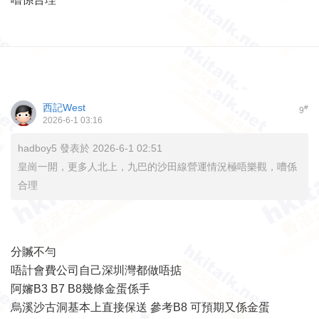
西記West
#
9
2026-6-1 03:16
hadboy5 發表於 2026-6-1 02:51
皇崗一開，更多人北上，九巴的沙田線營運情況極唔樂觀，嘈係
合理
分贓不勻
唔計會費公司自己深圳灣都做唔掂
阿嬸B3 B7 B8幾條金蛋係手
烏溪沙古洞基本上直接保送 參考B8 可預期又係金蛋