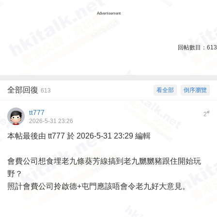
Advertisement
回帖數目：
613
全部回復
看全部
倒序瀏覽
613
tt777
#
2
2026-5-31 23:26
本帖最後由 tt777 於 2026-5-31 23:29 編輯
會費公司想食埋老九條葵芳線搞到老九嬲嬲豬跟住開始玩
野？
照計會費公司拎啟德+屯門應該唔會令老九好大意見。